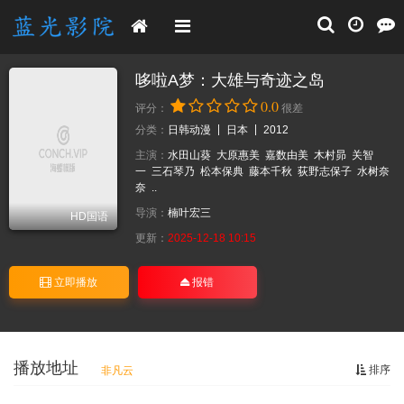
哆啦A梦：大雄与奇迹之岛
0.0
评分：
很差
分类：
日韩动漫
日本
2012
主演：
水田山葵
大原惠美
嘉数由美
木村昴
关智
一
三石琴乃
松本保典
藤本千秋
荻野志保子
水树奈
奈
..
导演：
楠叶宏三
HD国语
更新：
2025-12-18 10:15
立即播放
报错
播放地址
排序
非凡云