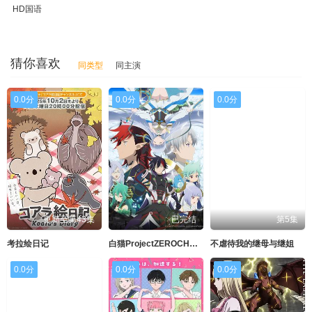
HD国语
猜你喜欢
同类型
同主演
0.0分
0.0分
0.0分
更新至第43集
已完结
第5集
考拉绘日记
白猫ProjectZEROCHRONICLE
不虐待我的继母与继姐
0.0分
0.0分
0.0分