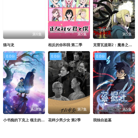
第6集
第5集
第5集
猫与龙
相反的你和我 第二季
克雷瓦提斯2：魔兽之王与虚伪的勇者传承
0.0分
0.0分
0.0分
第16集
第7集
第5集
小书痴的下克上 领主的养女
花样少男少女 第2季
我独自盗墓