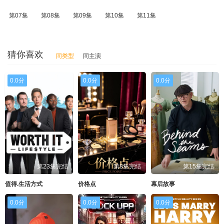
第07集
第08集
第09集
第10集
第11集
猜你喜欢
同类型
同主演
0.0分
0.0分
0.0分
第23集完结
第8集完结
第15集完结
值得.生活方式
价格点
幕后故事
0.0分
0.0分
0.0分