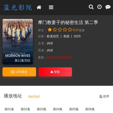
摩门教妻子的秘密生活 第二季
0.0
评分：
很差
分类：
欧美综艺
美国
2025
主演：
内详
导演：
内详
更新：
2025-12-18 14:13
第11集完结
立即播放
报错
播放地址
排序
dbm3u8
第01集
第02集
第03集
第04集
第05集
第06集