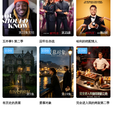
第22集完结
第35集
第7期
五件事5 第二季
囚牢生存战
哈利的绝配情人
0.0分
0.0分
0.0分
第5集
第19集
第16集完结
有历史的房屋
爱慕对象
完全进入我的烤架第二季