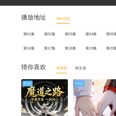
播放地址
dbm3u8
第01集
第02集
第03集
第04集
第05
第16集
第17集
第18集
第19集
第20
猜你喜欢
同类型
同主演
0.0分
0.0分