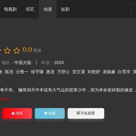
电视剧
综艺
动漫
短剧
0.0
很差
地区：
中国大陆
年份：
2024
敏
陈浩
云惟一
徐宇隆
惠龙
万舒心
贺文潇
刘校妤
凌振赫
白雪岑
奇不有。 骊珠洞天中本该有大气运的贫寒少年，因为本命瓷碎裂的缘故，使得
16:46
报错
收藏
手机观看