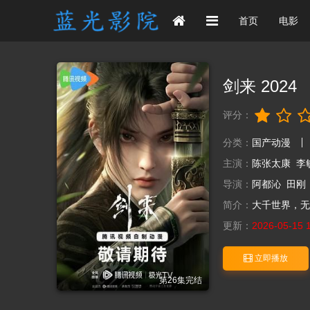
首页
电影
剑来 2024
评分：
分类：
国产动漫
主演：
陈张太康
李
导演：
阿都沁
田刚
简介：
大千世界，无
更新：
2026-05-15 
立即播放
第26集完结