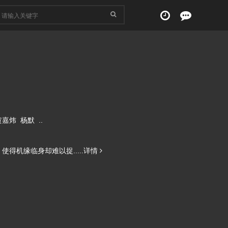
黄嘉炜
杨默
..
机缘临身却难以捉.....
详情