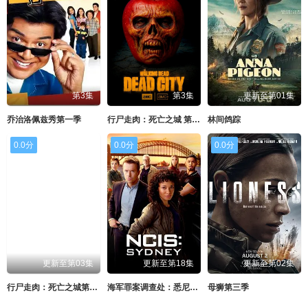
第3集
第3集
更新至第01集
乔治洛佩兹秀第一季
行尸走肉：死亡之城 第三季
林间鸽踪
0.0分
0.0分
0.0分
更新至第03集
更新至第18集
更新至第02集
行尸走肉：死亡之城第三季
海军罪案调查处：悉尼第三季
母狮第三季