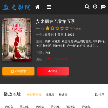
艾米丽在巴黎第五季
0.0
评分：
很差
分类：
欧美剧
美国
2025
主演：
莉莉·柯林斯
欧吉尼奥·弗兰切斯基尼
菲利平·勒
鲁瓦-博利约
阿什利·朴
卢卡斯·布哈沃
塞缪尔·..
导演：
内详
第10集完结
更新：
2026-07-01 09:27
立即播放
报错
播放地址
排序
电影天堂云
非凡云
极速云
第01集
第02集
第03集
第04集
第05集
第06集