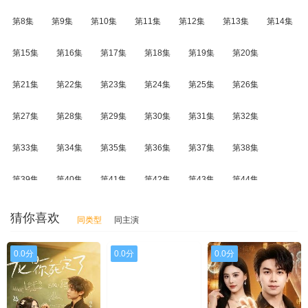
第8集
第9集
第10集
第11集
第12集
第13集
第14集
第15集
第16集
第17集
第18集
第19集
第20集
第21集
第22集
第23集
第24集
第25集
第26集
第27集
第28集
第29集
第30集
第31集
第32集
第33集
第34集
第35集
第36集
第37集
第38集
第39集
第40集
第41集
第42集
第43集
第44集
第45集
第46集
第47集
第48集
第49集
第50集
猜你喜欢
同类型
同主演
第51集
第52集
第53集
第54集
第55集
第56集
0.0分
0.0分
0.0分
第57集
第58集
第59集
第60集
第61集
第62集
第63集
第64集
第65集
第66集
第67集
第68集