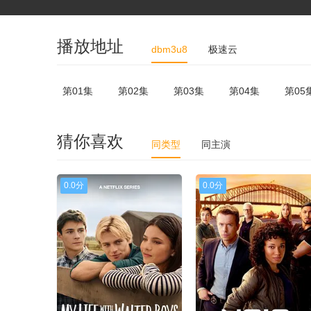
播放地址
dbm3u8
极速云
第01集
第02集
第03集
第04集
第05
猜你喜欢
同类型
同主演
0.0分
0.0分