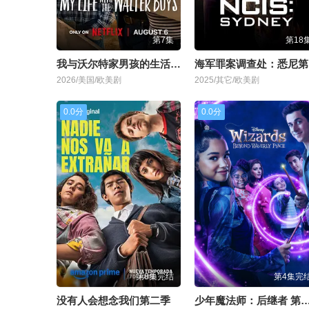
第7集
第18
我与沃尔特家男孩的生活第三季
2026/美国/欧美剧
2025/其它/欧美剧
0.0分
0.0分
第8集完结
第4集完
没有人会想念我们第二季
少年魔法师：后继者 