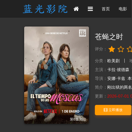
首页
电影
苍蝇之时
评分：
分类：
欧美剧
主演：
卡拉·彼德森
导演：
安娜·卡兹
本
简介：
刚出狱的两名
更新：
2026-07-01 
立即播放
第6集完结