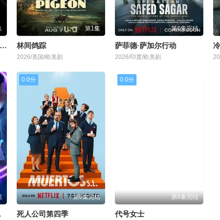
集
第1集
第6集完结
海军罪案调查处：悉尼第三季
林间鸽踪
萨菲德·萨加尔行动
冷
2026/美国/欧美剧
2026/印度/欧美剧
2
0.0分
0.0分
结
第6集完结
第6集完结
第三季
死人公司第四季
代号女士