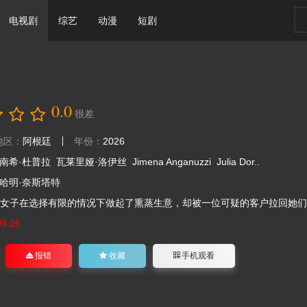
电视剧
综艺
动漫
短剧
0.0
很差
地区：
阿根廷
年份：
2026
南希·杜普拉
瓦莱里娅·洛伊丝
Jimena Anganuzzi
Julia Dor..
哈明·奈斯塔特
女子在选择有限的情况下做起了熏蒸生意，却被一位可疑的客户拉回她们曾
09:26
报错
收藏
手机观看