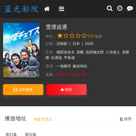
雪湮追逐
0.0
评分：
很差
分类：
日韩剧
日本
2026
主演：
细田佳央太
室毅
吉田钢太郎
八岛智人
高桥
瞳
白洲迅
平泉成
导演：
一色隆司
船谷纯矢
已完结
更新：
2026-01-05 00:50
立即播放
报错
播放地址
排序
电影天堂云
第01集
第02集