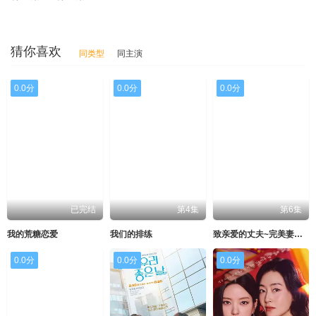
猜你喜欢
同类型
同主演
0.0分
0.0分
0.0分
已完结
第4集
第6集
我的荒糖恋爱
我们的排练
致亲爱的丈夫~完美妻子的谎言~
0.0分
0.0分
0.0分