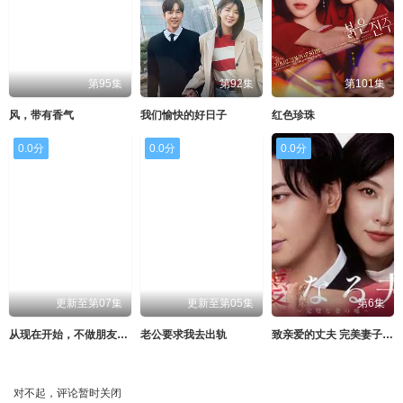
第95集
第92集
第101集
风，带有香气
我们愉快的好日子
红色珍珠
0.0分
0.0分
0.0分
更新至第07集
更新至第05集
第6集
从现在开始，不做朋友了吧。
老公要求我去出轨
致亲爱的丈夫 完美妻子的谎言
对不起，评论暂时关闭