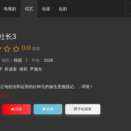
电视剧
综艺
动漫
短剧
社长3
0.0
很差
地区：
韩国
年份：
2026
宇
朴成奎
侑莉
尹施允
之地创业和运营的白钟元的饭生意挑战记。...
详情
16:44
报错
收藏
手机观看