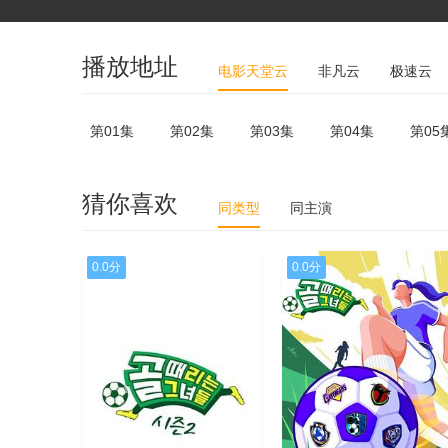
播放地址
电影天堂云
非凡云
极速云
第01集
第02集
第03集
第04集
第05
猜你喜欢
同类型
同主演
0.0分
0.0分