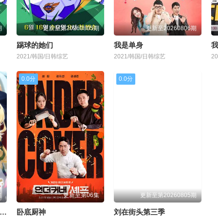
期
更新至第20260805期
更新至20260806期
踢球的她们
我是单身
我
2021/韩国/日韩综艺
2021/韩国/日韩综艺
2
0.0分
0.0分
集
更新至第06集
更新至第20260805期
主角？圣女？不，我是杂役女仆（自豪）！
卧底厨神
刘在街头第三季