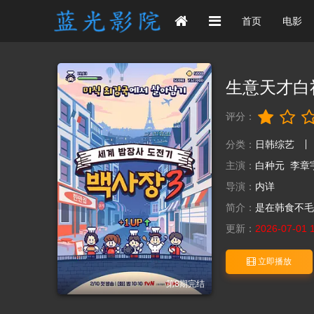
首页
电影
生意天才白
评分：
分类：
日韩综艺
主演：
白种元
李章
导演：
内详
简介：
是在韩食不毛
更新：
2026-07-01 
立即播放
第8期完结