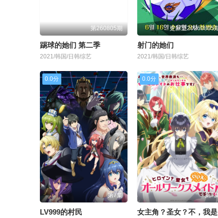
第260805期
更新至20260805
踢球的她们 第二季
射门的她们
2021/韩国/日韩综艺
2021/韩国/日韩综艺
0.0分
0.0分
第7集
第7
LV999的村民
女