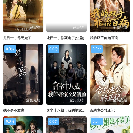
第067集
第068集
第069集
第070集
第071集
第072集
第073集
第074集
第075集
第076集
第077集
第078集
已完结
已完结
全集完结
龙日一，你死定了
龙日一，你死定了(短剧)
我的双手能治百病
第079集
第080集
第081集
第082集
第083集
第084集
0.0分
0.0分
0.0分
第085集
第086集
第087集
第088集
第089集
第090集
第091集
第092集
第093集
第094集
第095集
第096集
第097集
第098集
第099集
第100集
第101集
全集完结
全集完结
全集完结
她不是不敢离
含辛十八载，我的婆家全是假的
合约老公转正记
0.0分
0.0分
0.0分