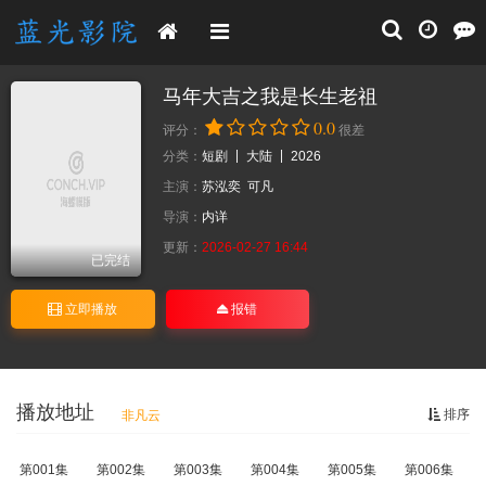
马年大吉之我是长生老祖
0.0
评分：
很差
分类：
短剧
大陆
2026
主演：
苏泓奕
可凡
导演：
内详
更新：
2026-02-27 16:44
已完结
立即播放
报错
播放地址
排序
非凡云
第001集
第002集
第003集
第004集
第005集
第006集