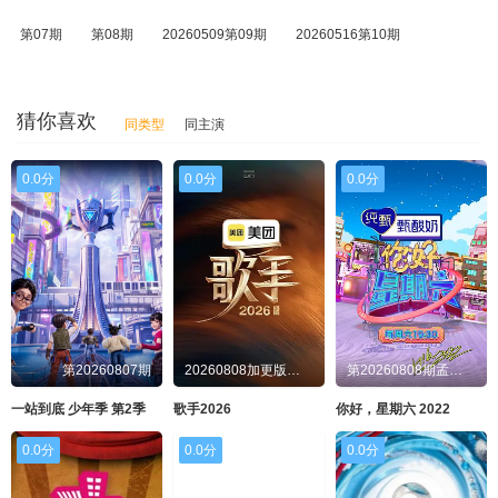
第07期
第08期
20260509第09期
20260516第10期
猜你喜欢
同类型
同主演
0.0分
0.0分
0.0分
第20260807期
20260808加更版：歌手全员走心回忆
第20260808期孟子义正式加入好6团
一站到底 少年季 第2季
歌手2026
你好，星期六 2022
0.0分
0.0分
0.0分