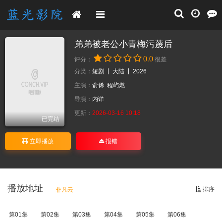
弟弟被老公小青梅污蔑后
0.0
评分：
很差
分类：
短剧
大陆
2026
主演：
俞俙
程屿燃
导演：
内详
更新：
2026-03-16 10:18
已完结
立即播放
报错
播放地址
排序
非凡云
第01集
第02集
第03集
第04集
第05集
第06集