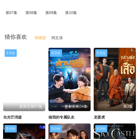
第07集
第08集
第09集
第10集
猜你喜欢
同类型
同主演
0.0分
0.0分
0.0分
更新至第07集
更新至第04集
第3集
当光芒消逝
做我的专属队友
龙婆虎
0.0分
0.0分
0.0分