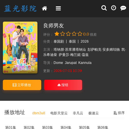
良师男友
0.0
评分：
很差
分类：
泰国剧
泰国
2026
主演：
塔纳朋·苏库潘塔纳汕
彭萨帕克·安多姆珀驰
凯·
乐希迪柴
萨曼莎·梅兰妮·蔻兹
导演：
Dome
Jarupat
Kannula
第10集完结
更新：
2026-07-01 10:39
立即播放
报错
播放地址
排序
dbm3u8
电影天堂云
非凡云
极速云
第01集
第02集
第03集
第04集
第05集
第06集