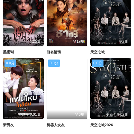
第25集
第18集
第2集
黑珊瑚
替名情臻
天空之城
0.0分
0.0分
0.0分
更新至第01集
第6集
更新至第02集
新男友
机器人女友
天空之城2026