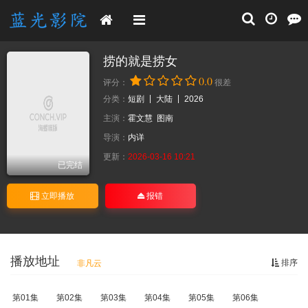
捞的就是捞女
0.0
评分：
很差
分类：
短剧
大陆
2026
主演：
霍文慧
图南
导演：
内详
更新：
2026-03-16 10:21
已完结
立即播放
报错
播放地址
排序
非凡云
第01集
第02集
第03集
第04集
第05集
第06集