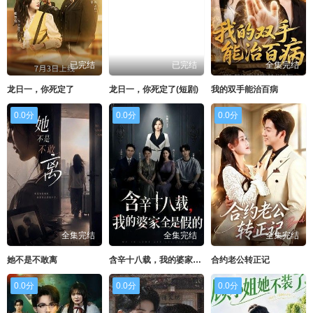
已完结
已完结
全集完结
龙日一，你死定了
龙日一，你死定了(短剧)
我的双手能治百病
0.0分
0.0分
0.0分
全集完结
全集完结
全集完结
她不是不敢离
含辛十八载，我的婆家全是假的
合约老公转正记
0.0分
0.0分
0.0分