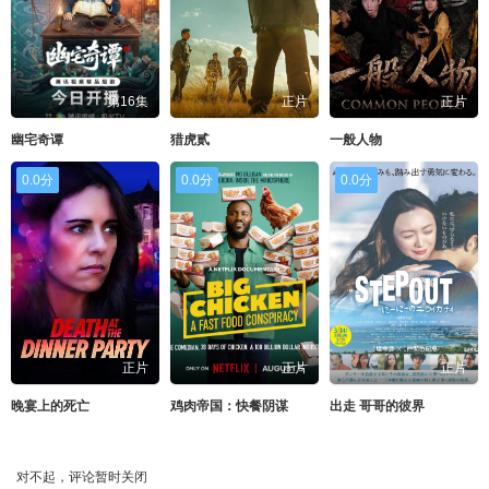
第16集
正片
正片
幽宅奇谭
猎虎贰
一般人物
0.0分
0.0分
0.0分
正片
正片
正片
晚宴上的死亡
鸡肉帝国：快餐阴谋
出走 哥哥的彼界
对不起，评论暂时关闭