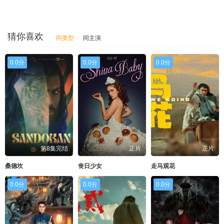
猜你喜欢
同类型
同主演
0.0分
0.0分
0.0分
第8集完结
正片
正片
桑德坎
丧日少女
走马观花
0.0分
0.0分
0.0分