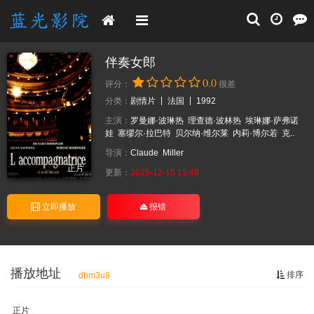
伴奏女郎
0.0
评分：
很差
分类：
剧情片
法国
1992
主演：
罗曼娜·波琳热
理查德·波林热
埃琳娜·萨弗诺
娃
塞缪尔·拉巴特
贝尔纳·维尔莱
内莉·博尔若
克..
导演：
Claude
Miller
正片
更新：
2025-12-15 15:48
立即播放
报错
播放地址
排序
dbm3u8
正片