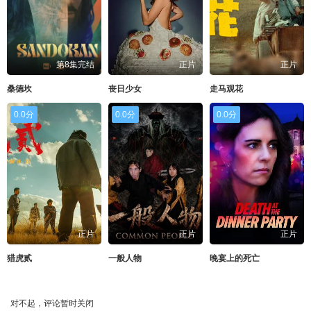
第8集完结
正片
正片
桑德坎
丧日少女
走马观花
0.0分
0.0分
0.0分
正片
正片
正片
猎虎贰
一般人物
晚宴上的死亡
对不起，评论暂时关闭