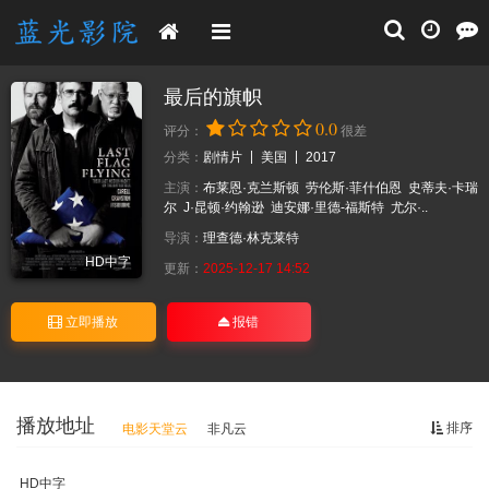
最后的旗帜
0.0
评分：
很差
分类：
剧情片
美国
2017
主演：
布莱恩·克兰斯顿
劳伦斯·菲什伯恩
史蒂夫·卡瑞
尔
J·昆顿·约翰逊
迪安娜·里德-福斯特
尤尔·..
导演：
理查德·林克莱特
HD中字
更新：
2025-12-17 14:52
立即播放
报错
播放地址
排序
电影天堂云
非凡云
HD中字