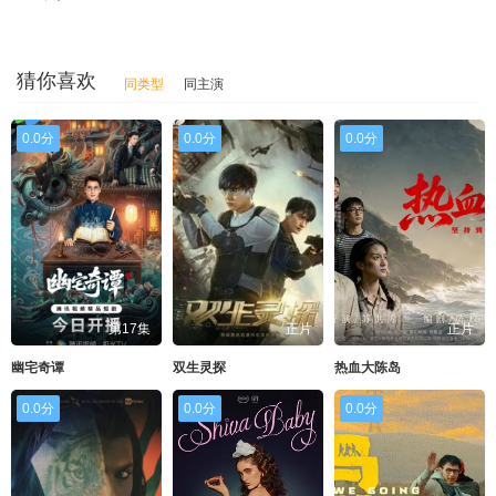
猜你喜欢
同类型
同主演
0.0分
0.0分
0.0分
第17集
正片
正片
幽宅奇谭
双生灵探
热血大陈岛
0.0分
0.0分
0.0分