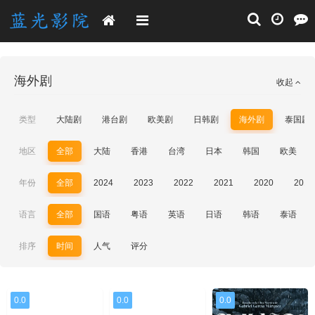
海外剧
收起
类型
大陆剧
港台剧
欧美剧
日韩剧
海外剧
泰国剧
地区
全部
大陆
香港
台湾
日本
韩国
欧美
年份
全部
2024
2023
2022
2021
2020
2019
语言
全部
国语
粤语
英语
日语
韩语
泰语
排序
时间
人气
评分
0.0
0.0
0.0